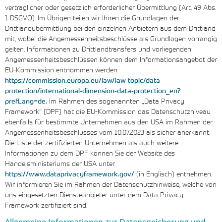
vertraglicher oder gesetzlich erforderlicher Übermittlung (Art. 49 Abs.
1 DSGVO). Im Übrigen teilen wir Ihnen die Grundlagen der
Drittlandübermittlung bei den einzelnen Anbietern aus dem Drittland
mit, wobei die Angemessenheitsbeschlüsse als Grundlagen vorrangig
gelten. Informationen zu Drittlandtransfers und vorliegenden
Angemessenheitsbeschlüssen können dem Informationsangebot der
EU-Kommission entnommen werden:
https://commission.europa.eu/law/law-topic/data-
protection/international-dimension-data-protection_en?
prefLang=de.
Im Rahmen des sogenannten „Data Privacy
Framework“ (DPF) hat die EU-Kommission das Datenschutzniveau
ebenfalls für bestimmte Unternehmen aus den USA im Rahmen der
Angemessenheitsbeschlusses vom 10.07.2023 als sicher anerkannt.
Die Liste der zertifizierten Unternehmen als auch weitere
Informationen zu dem DPF können Sie der Website des
Handelsministeriums der USA unter
https://www.dataprivacyframework.gov/
(in Englisch) entnehmen.
Wir informieren Sie im Rahmen der Datenschutzhinweise, welche von
uns eingesetzten Diensteanbieter unter dem Data Privacy
Framework zertifiziert sind.
Allgemeine Informationen zur Datenspeicherung und