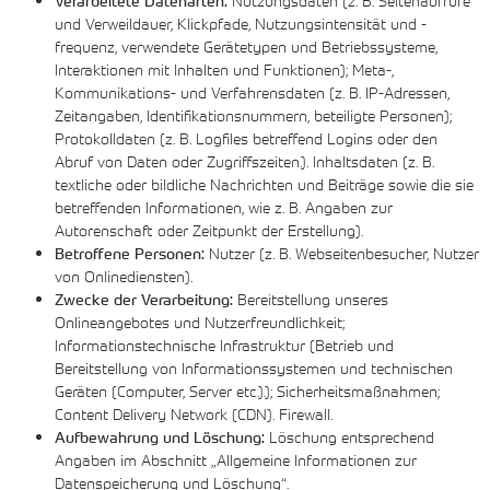
Verarbeitete Datenarten:
Nutzungsdaten (z. B. Seitenaufrufe
und Verweildauer, Klickpfade, Nutzungsintensität und -
frequenz, verwendete Gerätetypen und Betriebssysteme,
Interaktionen mit Inhalten und Funktionen); Meta-,
Kommunikations- und Verfahrensdaten (z. B. IP-Adressen,
Zeitangaben, Identifikationsnummern, beteiligte Personen);
Protokolldaten (z. B. Logfiles betreffend Logins oder den
Abruf von Daten oder Zugriffszeiten.). Inhaltsdaten (z. B.
textliche oder bildliche Nachrichten und Beiträge sowie die sie
betreffenden Informationen, wie z. B. Angaben zur
Autorenschaft oder Zeitpunkt der Erstellung).
Betroffene Personen:
Nutzer (z. B. Webseitenbesucher, Nutzer
von Onlinediensten).
Zwecke der Verarbeitung:
Bereitstellung unseres
Onlineangebotes und Nutzerfreundlichkeit;
Informationstechnische Infrastruktur (Betrieb und
Bereitstellung von Informationssystemen und technischen
Geräten (Computer, Server etc.).); Sicherheitsmaßnahmen;
Content Delivery Network (CDN). Firewall.
Aufbewahrung und Löschung:
Löschung entsprechend
Angaben im Abschnitt „Allgemeine Informationen zur
Datenspeicherung und Löschung“.