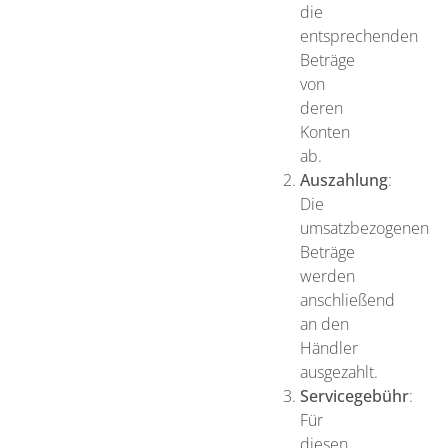
die
entsprechenden
Beträge
von
deren
Konten
ab.
Auszahlung
:
Die
umsatzbezogenen
Beträge
werden
anschließend
an den
Händler
ausgezahlt.
Servicegebühr
:
Für
diesen