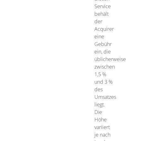
Service
behält
der
Acquirer
eine
Gebühr
ein, die
üblicherweise
zwischen
1,5 %
und 3 %
des
Umsatzes
liegt.
Die
Höhe
variiert
je nach