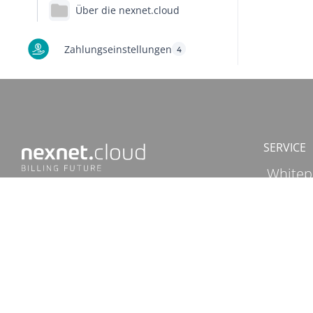
Über die nexnet.cloud
Zahlungseinstellungen
4
SERVICE
Whitep
Impre
nexnet ist der Spezialist für
Datens
Subscription Billing und
Debitorenmanagement in
Deutschland.