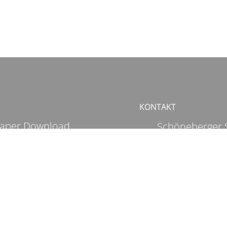
KONTAKT
aper Download
Schöneberger S
10963 Berlin
ssum
Germany
chutz
+49 30 72 62 9
Kontaktformul