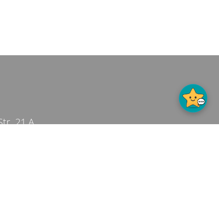
tr. 21 A
7-120
ar