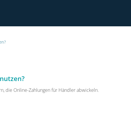
en?
×
is:
 nutzen?
Datenschutzhinweisen
ern, die Online-Zahlungen für Händler abwickeln.