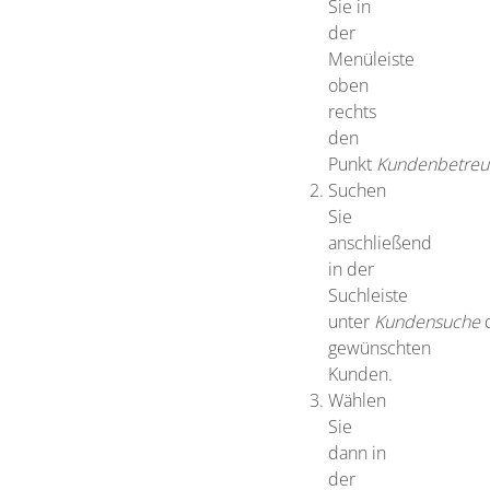
Sie in
der
Menüleiste
oben
rechts
den
Punkt
Kundenbetreu
Suchen
Sie
anschließend
in der
Suchleiste
unter
Kundensuche
gewünschten
Kunden.
Wählen
Sie
dann in
der