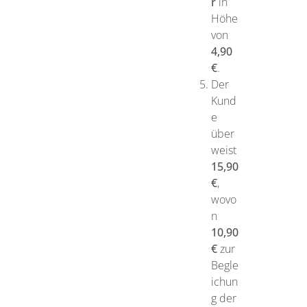
r
in
Höhe
von
4,90
€
.
Der
Kund
e
über
weist
15,90
€
,
wovo
n
10,90
€
zur
Begle
ichun
g der