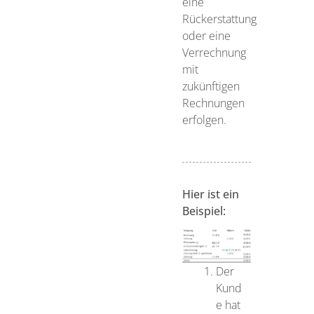
eine
Rückerstattung
oder eine
Verrechnung
mit
zukünftigen
Rechnungen
erfolgen.
Hier ist ein
Beispiel:
Der
Kund
e hat