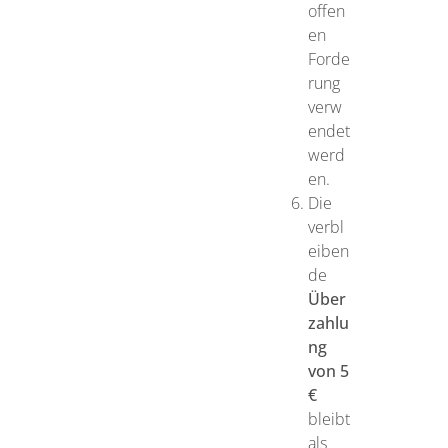
offen
en
Forde
rung
verw
endet
werd
en.
Die
verbl
eiben
de
Über
zahlu
ng
von 5
€
bleibt
als