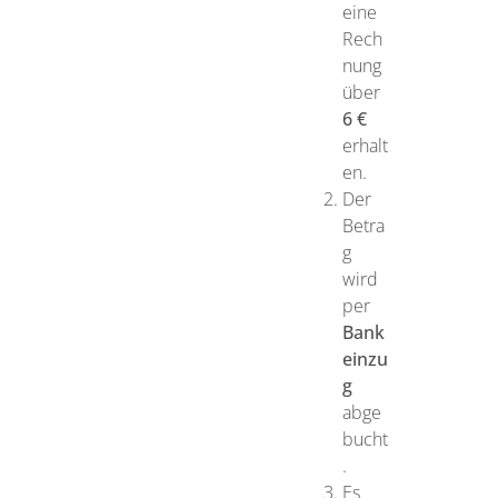
eine
Rech
nung
über
6 €
erhalt
en.
Der
Betra
g
wird
per
Bank
einzu
g
abge
bucht
.
Es