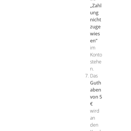
„Zahl
ung
nicht
zuge
wies
en“
im
Konto
stehe
n.
Das
Guth
aben
von 5
€
wird
an
den