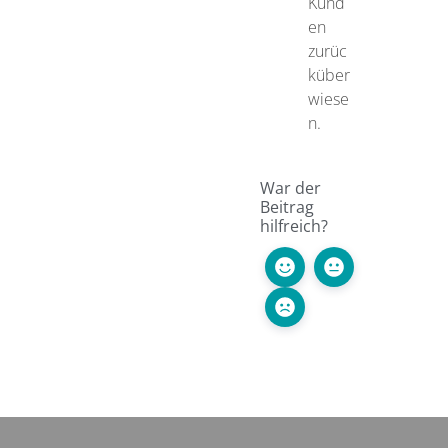
Kund
en
zurüc
küber
wiese
n.
War der
Beitrag
hilfreich?