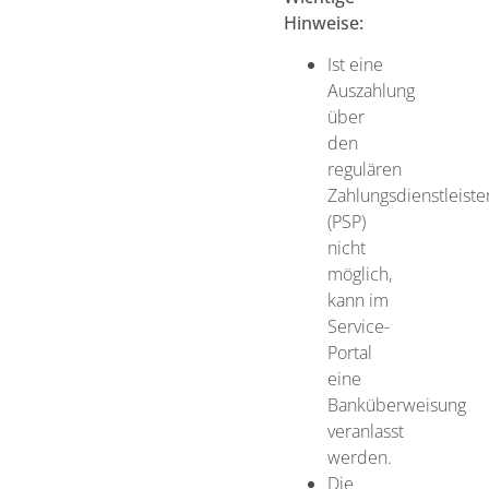
Hinweise:
Ist eine
Auszahlung
über
den
regulären
Zahlungsdienstleiste
(PSP)
nicht
möglich,
kann im
Service-
Portal
eine
Banküberweisung
veranlasst
werden.
Die