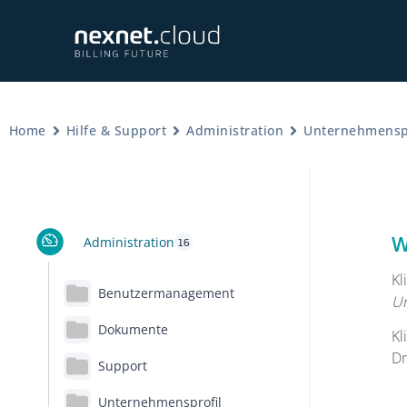
Home
Hilfe & Support
Administration
Unternehmenspr
W
Administration
16
Kl
Benutzermanagement
Un
Dokumente
Kl
Dr
Support
Unternehmensprofil