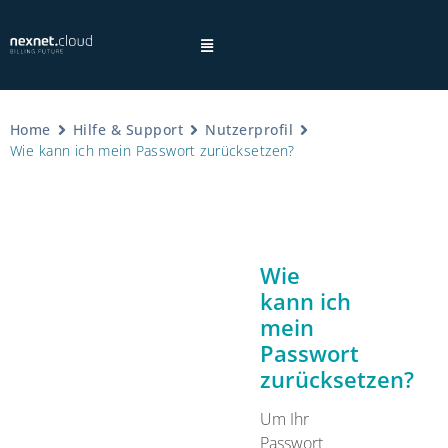
Home
Hilfe & Support
Nutzerprofil
Wie kann ich mein Passwort zurücksetzen?
×
Hinweis:
Wie
kann ich
mein
Datenschutzhinweisen
Passwort
zurücksetzen?
Um Ihr
Passwort